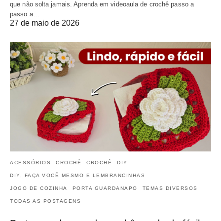
que não solta jamais. Aprenda em videoaula de crochê passo a
passo a…
27 de maio de 2026
ACESSÓRIOS
CROCHÊ
CROCHÊ
DIY
DIY, FAÇA VOCÊ MESMO E LEMBRANCINHAS
JOGO DE COZINHA
PORTA GUARDANAPO
TEMAS DIVERSOS
TODAS AS POSTAGENS