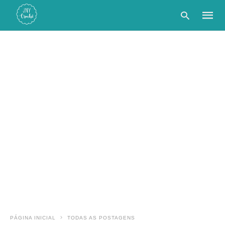
Type
your
searc
query
and
hit
enter:
PÁGINA INICIAL
TODAS AS POSTAGENS