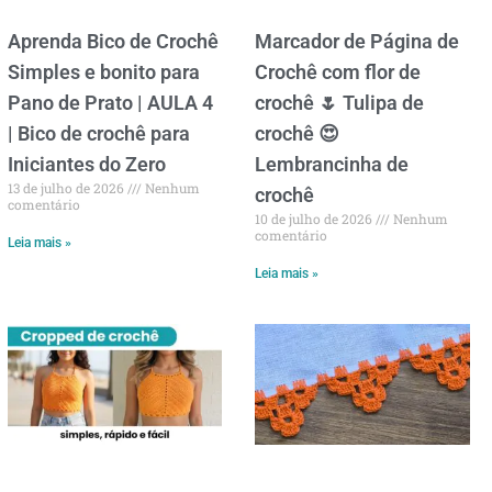
Aprenda Bico de Crochê
Marcador de Página de
Simples e bonito para
Crochê com flor de
Pano de Prato | AULA 4
crochê 🌷 Tulipa de
| Bico de crochê para
crochê 😍
Iniciantes do Zero
Lembrancinha de
13 de julho de 2026
Nenhum
crochê
comentário
10 de julho de 2026
Nenhum
comentário
Leia mais »
Leia mais »