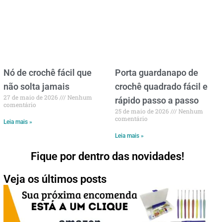
Nó de crochê fácil que
Porta guardanapo de
não solta jamais
crochê quadrado fácil e
27 de maio de 2026
Nenhum
rápido passo a passo
comentário
25 de maio de 2026
Nenhum
comentário
Leia mais »
Leia mais »
Fique por dentro das novidades!
Veja os últimos posts