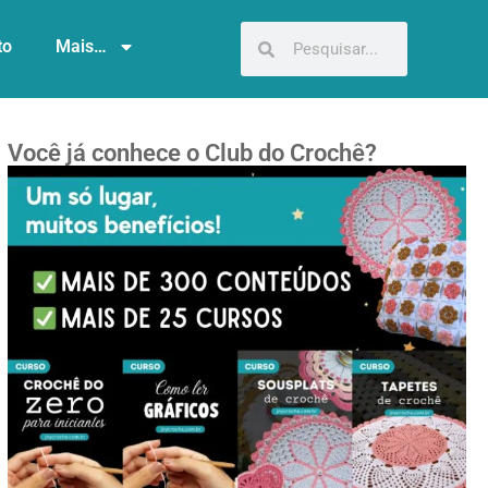
to
Mais…
Você já conhece o Club do Crochê?