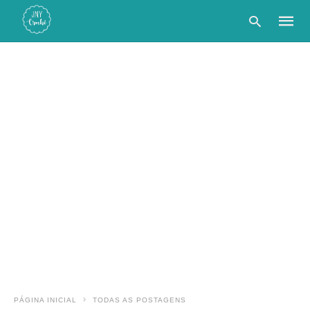
Type
your
searc
query
and
hit
enter:
PÁGINA INICIAL
TODAS AS POSTAGENS