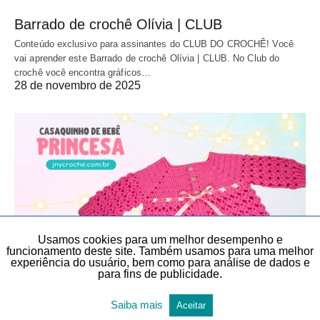
Barrado de crochê Olívia | CLUB
Conteúdo exclusivo para assinantes do CLUB DO CROCHÊ! Você
vai aprender este Barrado de crochê Olívia | CLUB. No Club do
crochê você encontra gráficos…
28 de novembro de 2025
Usamos cookies para um melhor desempenho e
funcionamento deste site. Também usamos para uma melhor
experiência do usuário, bem como para análise de dados e
para fins de publicidade.
AULAS EXCLUSIVAS
CROCHÊ
CROCHÊ
INVERNO
Saiba mais
Aceitar
MODA BEBÊ
MODA BEBÊ
MODA INFANTIL
TEMAS DIVERSOS