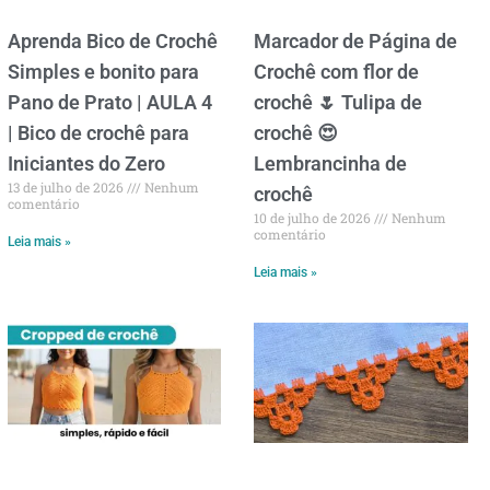
Aprenda Bico de Crochê
Marcador de Página de
Simples e bonito para
Crochê com flor de
Pano de Prato | AULA 4
crochê 🌷 Tulipa de
| Bico de crochê para
crochê 😍
Iniciantes do Zero
Lembrancinha de
13 de julho de 2026
Nenhum
crochê
comentário
10 de julho de 2026
Nenhum
comentário
Leia mais »
Leia mais »