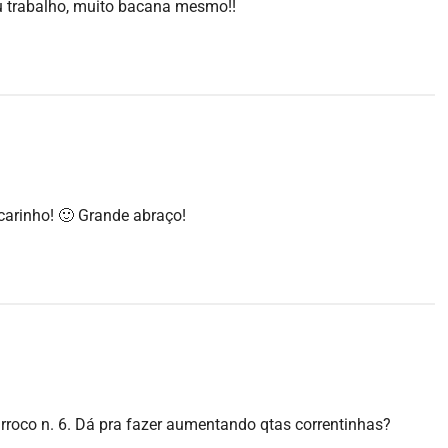
u trabalho, muito bacana mesmo!!
 carinho! 🙂 Grande abraço!
arroco n. 6. Dá pra fazer aumentando qtas correntinhas?