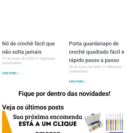
Nó de crochê fácil que
Porta guardanapo de
não solta jamais
crochê quadrado fácil e
27 de maio de 2026
Nenhum
rápido passo a passo
comentário
25 de maio de 2026
Nenhum
comentário
Leia mais »
Leia mais »
Fique por dentro das novidades!
Veja os últimos posts