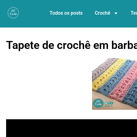
Todos os posts
Crochê
Te
Tapete de crochê em barba