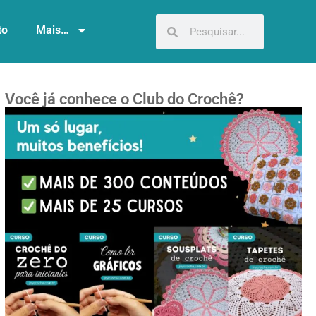
to
Mais…
Você já conhece o Club do Crochê?