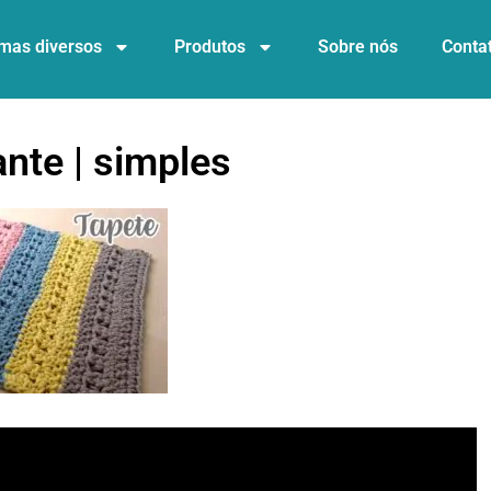
mas diversos
Produtos
Sobre nós
Conta
nte | simples