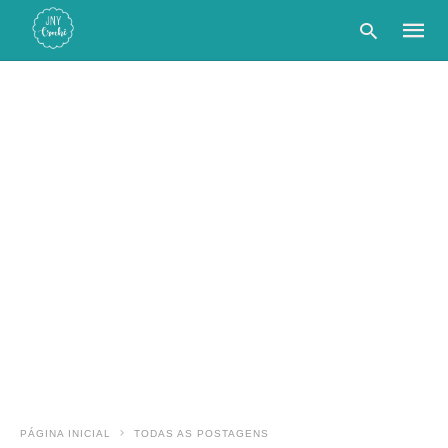
Type
your
searc
query
and
hit
enter:
PÁGINA INICIAL
TODAS AS POSTAGENS