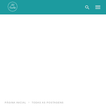
Type
your
searc
query
and
hit
enter:
PÁGINA INICIAL
TODAS AS POSTAGENS