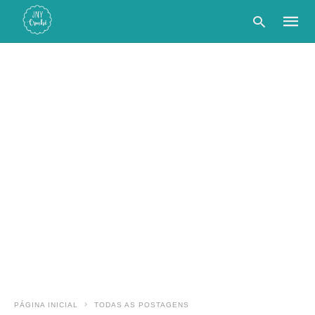
Type
your
searc
query
and
hit
enter:
PÁGINA INICIAL
TODAS AS POSTAGENS