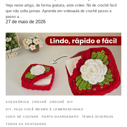
Veja neste artigo, de forma gratuita, este vídeo: Nó de crochê fácil
que não solta jamais. Aprenda em videoaula de crochê passo a
passo a…
27 de maio de 2026
ACESSÓRIOS
CROCHÊ
CROCHÊ
DIY
DIY, FAÇA VOCÊ MESMO E LEMBRANCINHAS
JOGO DE COZINHA
PORTA GUARDANAPO
TEMAS DIVERSOS
TODAS AS POSTAGENS