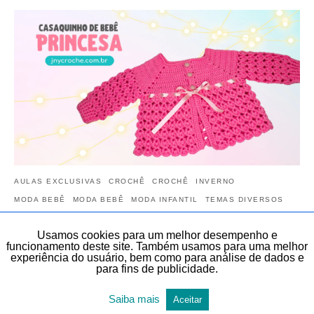
AULAS EXCLUSIVAS
CROCHÊ
CROCHÊ
INVERNO
MODA BEBÊ
MODA BEBÊ
MODA INFANTIL
TEMAS DIVERSOS
TODAS AS POSTAGENS
Usamos cookies para um melhor desempenho e
funcionamento deste site. Também usamos para uma melhor
Casaquinho de crochê Princesa para bebê |
experiência do usuário, bem como para análise de dados e
CLUB
para fins de publicidade.
Conteúdo exclusivo para assinantes do CLUB DO CROCHÊ! Você
Saiba mais
Aceitar
vai aprender este Casaquinho de crochê Princesa | CLUB. No Club