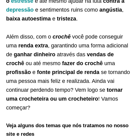
o
estresse
e até mesmo ajudar na luta
contra a
depressão
e sentimentos ruins como
angústia
,
baixa autoestima
e
tristeza
.
Além disso, com o
crochê
você pode conseguir
uma
renda extra
, garantindo uma forma adicional
de
ganhar dinheiro
através das
vendas de
crochê
ou até mesmo
fazer do crochê
uma
profissão
e
fonte principal de renda
se tornando
uma pessoa mais feliz e realizada. Ainda vai
continuar perdendo tempo? Vem logo se
tornar
uma crocheteira ou um crocheteiro
! Vamos
começar?
Veja alguns dos temas que nós tratamos no nosso
site e redes