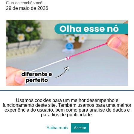
Club do crochê você…
29 de maio de 2026
CROCHÊ
CROCHÊ
DICAS E TRUQUES
DIY
Usamos cookies para um melhor desempenho e
DIY, FAÇA VOCÊ MESMO E LEMBRANCINHAS
TEMAS DIVERSOS
funcionamento deste site. Também usamos para uma melhor
TODAS AS POSTAGENS
experiência do usuário, bem como para análise de dados e
para fins de publicidade.
Nó de crochê fácil que não solta jamais
Saiba mais
Aceitar
Veja neste artigo, de forma gratuita, este vídeo: Nó de crochê fácil