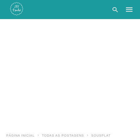
Type
your
searc
query
and
hit
enter:
PÁGINA INICIAL
TODAS AS POSTAGENS
SOUSPLAT