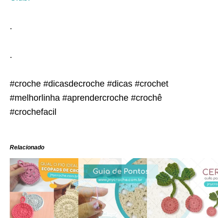
.
.
#croche #dicasdecroche #dicas #crochet
#melhorlinha #aprendercroche #crochê
#crochefacil
Relacionado