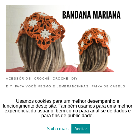
ACESSÓRIOS
CROCHÊ
CROCHÊ
DIY
DIY, FAÇA VOCÊ MESMO E LEMBRANCINHAS
FAIXA DE CABELO
MODA ADULTO
TEMAS DIVERSOS
TODAS AS POSTAGENS
Usamos cookies para um melhor desempenho e
funcionamento deste site. Também usamos para uma melhor
Bandana de crochê para cabelo passo a
experiência do usuário, bem como para análise de dados e
passo
para fins de publicidade.
Veja neste artigo, de forma gratuita, a razão do Bandana de crochê
Saiba mais
Aceitar
para cabelo passo a passo. Aprenda esta linda Bandana para cabelo