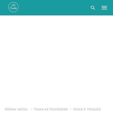
Type
your
searc
query
and
hit
enter:
PÁGINA INICIAL
TODAS AS POSTAGENS
DICAS E TRUQUES