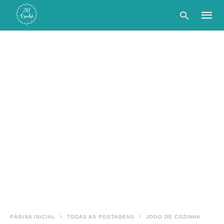
Type
your
searc
query
and
hit
enter:
PÁGINA INICIAL
TODAS AS POSTAGENS
JOGO DE COZINHA