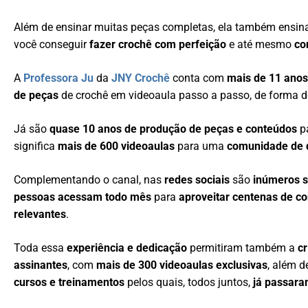
Além de ensinar muitas peças completas, ela também ensi
você conseguir
fazer crochê com perfeição
e até mesmo
co
A
Professora Ju
da
JNY Crochê
conta com
mais de 11 anos
de peças
de crochê em videoaula passo a passo, de forma d
Já são
quase 10 anos de produção de peças e conteúdos
p
significa
mais de 600 videoaulas
para uma
comunidade de q
Complementando o canal, nas
redes sociais
são
inúmeros 
pessoas acessam todo mês
para
aproveitar centenas de c
relevantes
.
Toda essa
experiência e dedicação
permitiram também a
c
assinantes
, com
mais de 300 videoaulas exclusivas
, além 
cursos e treinamentos
pelos quais, todos juntos,
já passara