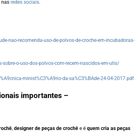
 nas
redes sociais
.
-saude-nao-recomenda-uso-de-polvos-de-croche-em-incubadoras-
oes-sobre-o-uso-dos-polvos-com-recem-nascidos-em-utis/
C3%A9cnica-minist%C3%A9rio-da-sa%C3%BAde-24-04-2017.pdf
ionais importantes –
crochê
,
designer de peças de crochê
e é
quem cria as peças