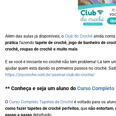
Além das aulas já disponíveis, o
Club do Crochê
ainda cont
prática
fazendo
tapete de crochê, jogo de banheiro de croc
crochê, roupas de crochê e muito mais
.
E se você é iniciante no crochê não tem problema! Lá tem 
ajudar quem está dando os primeiros passos no crochê. Sai
https://jnycroche.com.br/assinar-club-do-croche/
** Conheça e seja um aluno do
Curso Completo 
O
Curso Completo Tapetes de Crochê
é voltado para os alun
como fazer tapetes de crochê perfeitos
, que
não entortam
,
passo a passo
detalhado.