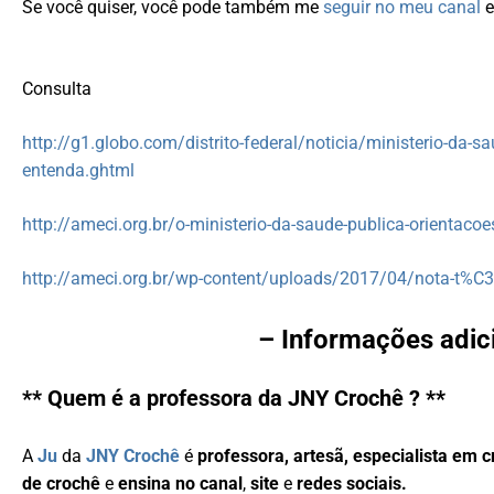
Se você quiser, você pode também me
seguir no meu canal
e
Consulta
http://g1.globo.com/distrito-federal/noticia/ministerio-da
entenda.ghtml
http://ameci.org.br/o-ministerio-da-saude-publica-orientac
http://ameci.org.br/wp-content/uploads/2017/04/nota-t%
– Informações adic
** Quem é a professora da JNY Crochê ? **
A
Ju
da
JNY Crochê
é
professora, artesã, especialista em 
de crochê
e
ensina no canal
,
site
e
redes sociais.