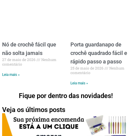
Nó de crochê fácil que
Porta guardanapo de
não solta jamais
crochê quadrado fácil e
27 de maio de 2026
Nenhum
rápido passo a passo
comentário
25 de maio de 2026
Nenhum
comentário
Leia mais »
Leia mais »
Fique por dentro das novidades!
Veja os últimos posts