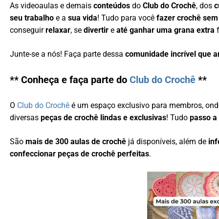
As videoaulas e demais
conteúdos
do
Club do Crochê
, dos
c
seu trabalho
e a
sua vida
! Tudo para você
fazer crochê sem
conseguir
relaxar
, se
divertir
e
até ganhar uma grana extra
f
Junte-se a nós! Faça parte dessa
comunidade incrível que 
** Conheça e faça parte do
Club do Crochê
**
O
Club do Crochê
é um espaço exclusivo para membros, ond
diversas
peças de crochê lindas e exclusivas
! Tudo
passo a
São
mais de 300 aulas de crochê
já disponíveis, além de
in
confeccionar peças de crochê perfeitas
.