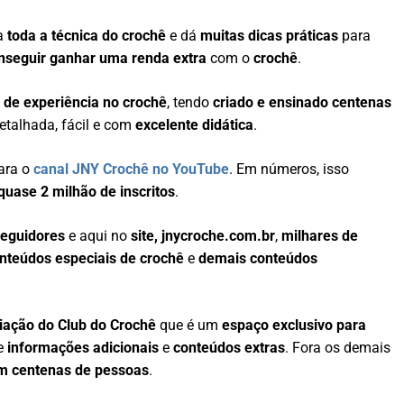
na
toda a técnica do crochê
e dá
muitas dicas práticas
para
nseguir ganhar uma renda extra
com o
crochê
.
 de experiência no crochê
, tendo
criado e ensinado centenas
etalhada, fácil e com
excelente didática
.
ara o
canal JNY Crochê no YouTube
. Em números, isso
uase 2 milhão de inscritos
.
seguidores
e aqui no
site, jnycroche.com.br
,
milhares de
onteúdos especiais de crochê
e
demais conteúdos
riação do Club do Crochê
que é um
espaço exclusivo para
de
informações adicionais
e
conteúdos extras
. Fora os demais
m centenas de pessoas
.