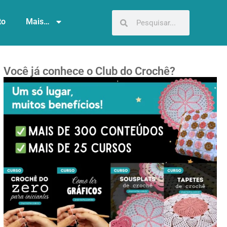
to
Mais…
Você já conhece o Club do Crochê?