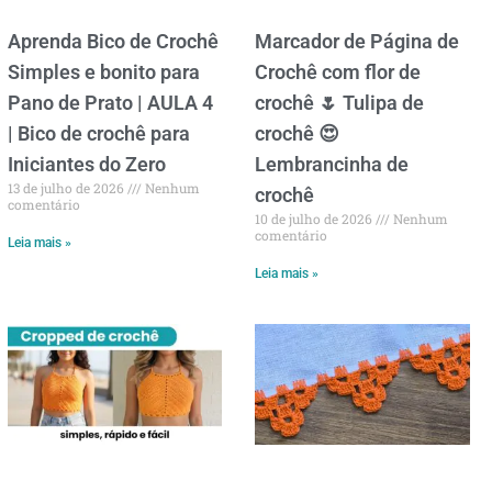
Aprenda Bico de Crochê
Marcador de Página de
Simples e bonito para
Crochê com flor de
Pano de Prato | AULA 4
crochê 🌷 Tulipa de
| Bico de crochê para
crochê 😍
Iniciantes do Zero
Lembrancinha de
13 de julho de 2026
Nenhum
crochê
comentário
10 de julho de 2026
Nenhum
comentário
Leia mais »
Leia mais »