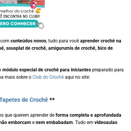
a com
conteúdos novos
, tudo para você
aprender crochê na
hê, sousplat de crochê, amigurumis de crochê, bico de
um
módulo especial de crochê para iniciantes
preparado para
ba mais sobre o
Club do Crochê
aqui no site:
Tapetes de Crochê
**
os que querem aprender de
forma completa e aprofundada
não emborcam
e
nem embabadam
. Tudo em
videoaulas