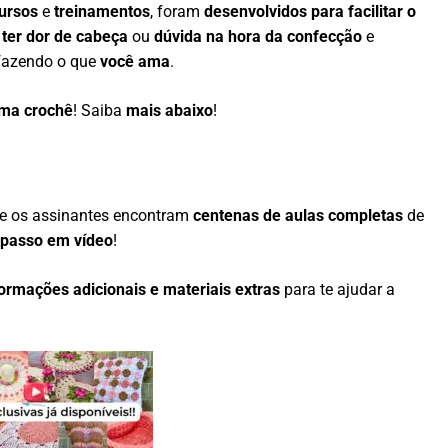
ursos
e
treinamentos
, foram
desenvolvidos para facilitar o
 ter dor de cabeça
ou
dúvida na hora da confecção
e
azendo o que
você ama
.
ama crochê
! Saiba
mais abaixo
!
e os assinantes encontram
centenas de aulas completas
de
 passo em vídeo
!
formações adicionais e materiais extras
para te ajudar a