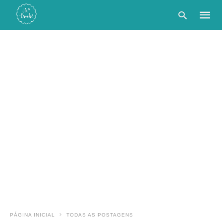
Type
your
searc
query
and
hit
enter:
PÁGINA INICIAL
TODAS AS POSTAGENS