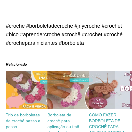
.
#croche #borboletadecroche #jnycroche #crochet
#bico #aprendercroche #crochê #crochet #croché
#crocheparainiciantes #borboleta
Relacionado
Trio de borboletas
Borboleta de
COMO FAZER
de crochê passo a
crochê para
BORBOLETA DE
passo
aplicação ou ímã
CROCHÊ PARA