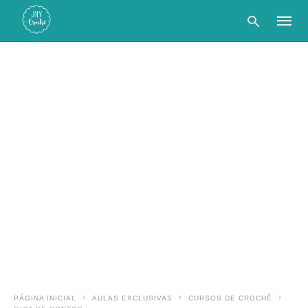
Type
your
searc
query
and
hit
enter:
PÁGINA INICIAL
AULAS EXCLUSIVAS
CURSOS DE CROCHÊ