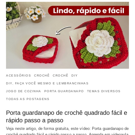
ACESSÓRIOS
CROCHÊ
CROCHÊ
DIY
DIY, FAÇA VOCÊ MESMO E LEMBRANCINHAS
JOGO DE COZINHA
PORTA GUARDANAPO
TEMAS DIVERSOS
TODAS AS POSTAGENS
Porta guardanapo de crochê quadrado fácil e
rápido passo a passo
Veja neste artigo, de forma gratuita, este vídeo: Porta guardanapo de
crochê quadrado fácil e rápido passo a passo. Aprenda em videoaula