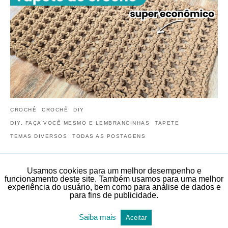
CROCHÊ
CROCHÊ
DIY
DIY, FAÇA VOCÊ MESMO E LEMBRANCINHAS
TAPETE
TEMAS DIVERSOS
TODAS AS POSTAGENS
Tapete de crochê simples e bonito | Tapete
de crochê fácil e rápido em menos de 9
Usamos cookies para um melhor desempenho e
funcionamento deste site. Também usamos para uma melhor
minutos
experiência do usuário, bem como para análise de dados e
para fins de publicidade.
Veja neste artigo, de forma gratuita, este vídeo: Tapete de crochê
simples e bonito. Tapete de crochê fácil e rápido em menos de 9
Saiba mais
Aceitar
minutos.…