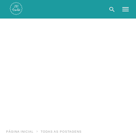
Type
your
searc
query
and
hit
enter:
PÁGINA INICIAL
TODAS AS POSTAGENS