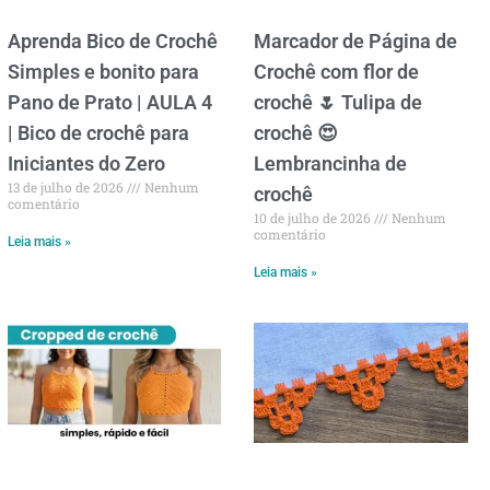
Aprenda Bico de Crochê
Marcador de Página de
Simples e bonito para
Crochê com flor de
Pano de Prato | AULA 4
crochê 🌷 Tulipa de
| Bico de crochê para
crochê 😍
Iniciantes do Zero
Lembrancinha de
13 de julho de 2026
Nenhum
crochê
comentário
10 de julho de 2026
Nenhum
comentário
Leia mais »
Leia mais »