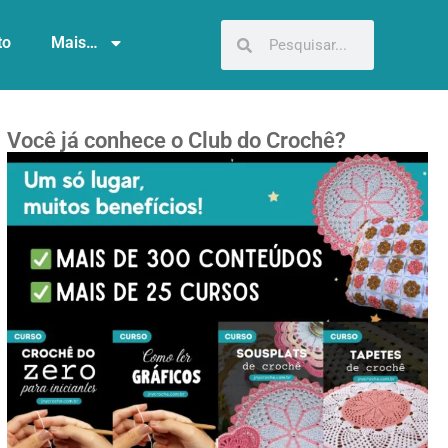
to
Mais…
Você já conhece o Club do Crochê?