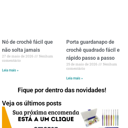
Nó de crochê fácil que
Porta guardanapo de
não solta jamais
crochê quadrado fácil e
27 de maio de 2026
Nenhum
rápido passo a passo
comentário
25 de maio de 2026
Nenhum
comentário
Leia mais »
Leia mais »
Fique por dentro das novidades!
Veja os últimos posts