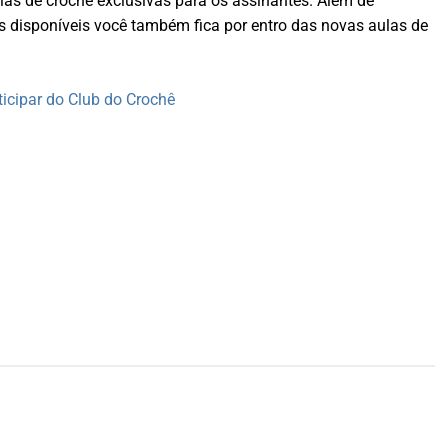
las de crochê exclusivas para os assinantes. Além de
s disponíveis você também fica por entro das novas aulas de
icipar do Club do Crochê