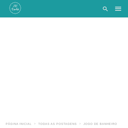
Type
your
searc
query
and
hit
enter:
PÁGINA INICIAL
TODAS AS POSTAGENS
JOGO DE BANHEIRO