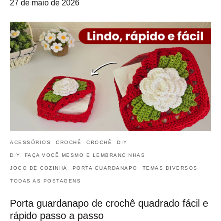
27 de maio de 2026
ACESSÓRIOS
CROCHÊ
CROCHÊ
DIY
DIY, FAÇA VOCÊ MESMO E LEMBRANCINHAS
JOGO DE COZINHA
PORTA GUARDANAPO
TEMAS DIVERSOS
TODAS AS POSTAGENS
Porta guardanapo de crochê quadrado fácil e
rápido passo a passo