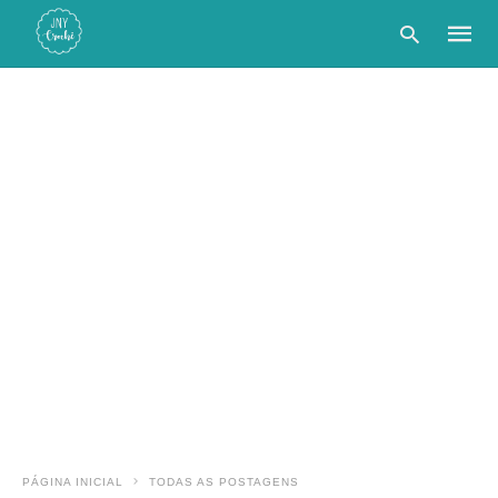
Type
your
searc
query
and
hit
enter:
PÁGINA INICIAL
TODAS AS POSTAGENS