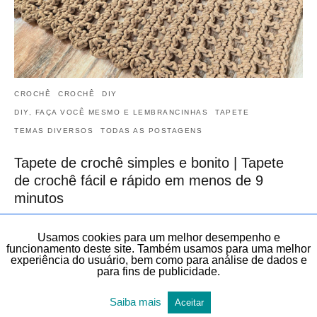
CROCHÊ
CROCHÊ
DIY
DIY, FAÇA VOCÊ MESMO E LEMBRANCINHAS
TAPETE
TEMAS DIVERSOS
TODAS AS POSTAGENS
Tapete de crochê simples e bonito | Tapete
de crochê fácil e rápido em menos de 9
minutos
Veja neste artigo, de forma gratuita, este vídeo: Tapete de crochê
simples e bonito. Tapete de crochê fácil e rápido em menos de 9
Usamos cookies para um melhor desempenho e
minutos.…
funcionamento deste site. Também usamos para uma melhor
21 de maio de 2026
experiência do usuário, bem como para análise de dados e
para fins de publicidade.
Saiba mais
Aceitar