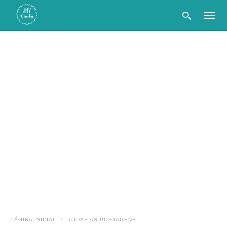
Type
your
searc
query
and
hit
enter:
PÁGINA INICIAL
TODAS AS POSTAGENS