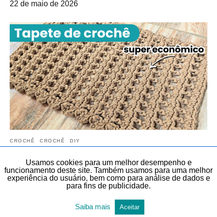
22 de maio de 2026
CROCHÊ
CROCHÊ
DIY
DIY, FAÇA VOCÊ MESMO E LEMBRANCINHAS
TAPETE
Usamos cookies para um melhor desempenho e
TEMAS DIVERSOS
TODAS AS POSTAGENS
funcionamento deste site. Também usamos para uma melhor
experiência do usuário, bem como para análise de dados e
para fins de publicidade.
Tapete de crochê simples e bonito | Tapete
de crochê fácil e rápido em menos de 9
Saiba mais
Aceitar
minutos