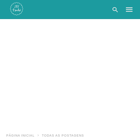
Type
your
searc
query
and
hit
enter:
PÁGINA INICIAL
TODAS AS POSTAGENS