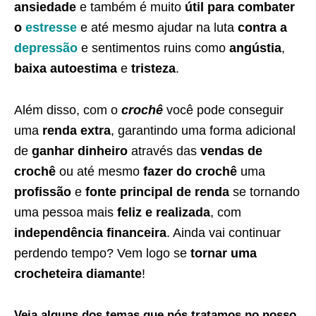
ansiedade
e também é muito
útil para combater
o
estresse
e até mesmo ajudar na luta
contra a
depressão
e sentimentos ruins como
angústia
,
baixa autoestima
e
tristeza
.
Além disso, com o
crochê
você pode conseguir
uma
renda extra
, garantindo uma forma adicional
de
ganhar dinheiro
através das
vendas de
crochê
ou até mesmo
fazer do crochê
uma
profissão
e
fonte principal de renda
se tornando
uma pessoa mais
feliz e realizada
, com
independência financeira
. Ainda vai continuar
perdendo tempo? Vem logo se
tornar uma
crocheteira diamante
!
Veja alguns dos temas que nós tratamos no nosso