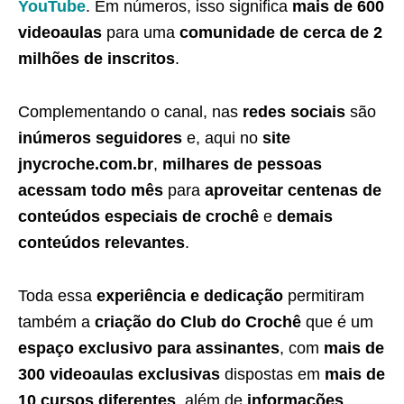
YouTube
. Em números, isso significa
mais de 600
videoaulas
para uma
comunidade de cerca de 2
milhões de inscritos
.
Complementando o canal, nas
redes sociais
são
inúmeros seguidores
e, aqui no
site
jnycroche.com.br
,
milhares de pessoas
acessam todo mês
para
aproveitar centenas de
conteúdos especiais de crochê
e
demais
conteúdos relevantes
.
Toda essa
experiência e dedicação
permitiram
também a
criação do Club do Crochê
que é um
espaço exclusivo para assinantes
, com
mais de
300 videoaulas exclusivas
dispostas em
mais de
10 cursos diferentes
, além de
informações