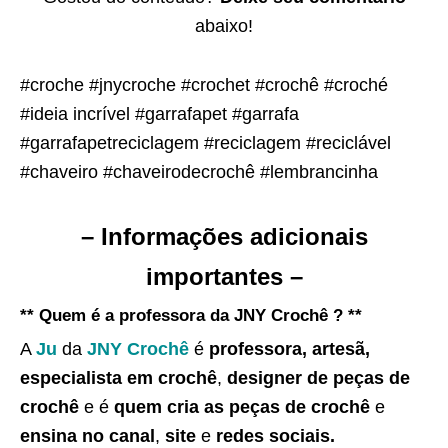
abaixo!
#croche #jnycroche #crochet #crochê #croché
#ideia incrível #garrafapet #garrafa
#garrafapetreciclagem #reciclagem #reciclável
#chaveiro #chaveirodecrochê #lembrancinha
– Informações adicionais
importantes –
** Quem é a professora da JNY Crochê ? **
A
Ju
da
JNY Crochê
é
professora, artesã,
especialista em crochê
,
designer de peças de
crochê
e é
quem cria as peças de crochê
e
ensina no canal
,
site
e
redes sociais.