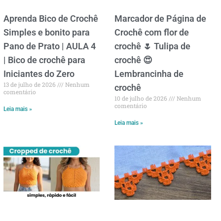
Aprenda Bico de Crochê
Marcador de Página de
Simples e bonito para
Crochê com flor de
Pano de Prato | AULA 4
crochê 🌷 Tulipa de
| Bico de crochê para
crochê 😍
Iniciantes do Zero
Lembrancinha de
13 de julho de 2026
Nenhum
crochê
comentário
10 de julho de 2026
Nenhum
comentário
Leia mais »
Leia mais »