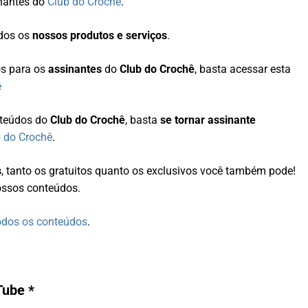
inantes do
Club do Crochê
.
odos os
nossos produtos e serviços
.
os para os
assinantes
do
Club do Crochê
, basta acessar esta
ê
teúdos do
Club do Crochê
, basta
se tornar assinante
b do Crochê
.
s
, tanto os gratuitos quanto os exclusivos você também pode!
ossos conteúdos.
dos os conteúdos
.
Tube *