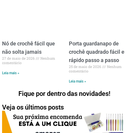
Nó de crochê fácil que
Porta guardanapo de
não solta jamais
crochê quadrado fácil e
27 de maio de 2026
Nenhum
rápido passo a passo
comentário
25 de maio de 2026
Nenhum
comentário
Leia mais »
Leia mais »
Fique por dentro das novidades!
Veja os últimos posts