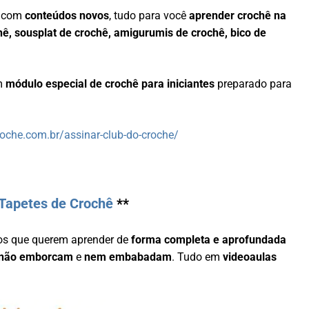
a com
conteúdos novos
, tudo para você
aprender crochê na
hê, sousplat de crochê, amigurumis de crochê, bico de
um
módulo especial de crochê para iniciantes
preparado para
roche.com.br/assinar-club-do-croche/
Tapetes de Crochê
**
os que querem aprender de
forma completa e aprofundada
não emborcam
e
nem embabadam
. Tudo em
videoaulas