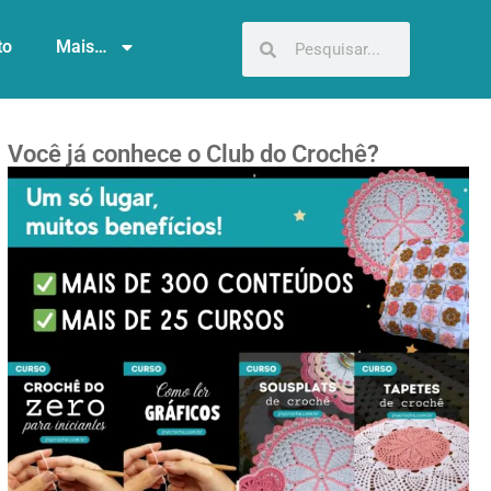
to
Mais…
Você já conhece o Club do Crochê?