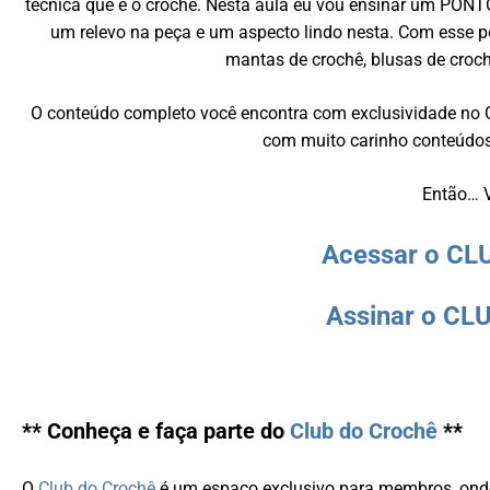
técnica que é o crochê. Nesta aula eu vou ensinar um PON
um relevo na peça e um aspecto lindo nesta. Com esse p
mantas de crochê, blusas de croch
O conteúdo completo você encontra com exclusividade no C
com muito carinho conteúdos 
Então… 
Acessar o C
Assinar o C
** Conheça e faça parte do
Club do Crochê
**
O
Club do Crochê
é um espaço exclusivo para membros, ond