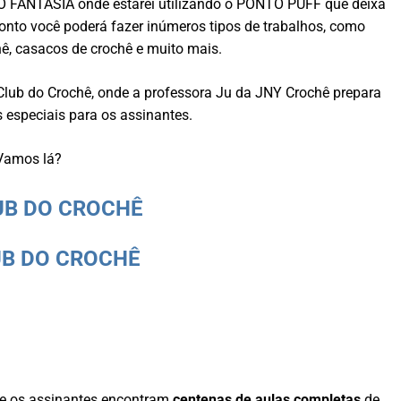
TO FANTASIA onde estarei utilizando o PONTO PUFF que deixa
onto você poderá fazer inúmeros tipos de trabalhos, como
ê, casacos de crochê e muito mais.
lub do Crochê, onde a professora Ju da JNY Crochê prepara
especiais para os assinantes.
Vamos lá?
LUB DO CROCHÊ
LUB DO CROCHÊ
e os assinantes encontram
centenas de aulas completas
de