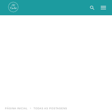
Type
your
searc
query
and
hit
enter:
PÁGINA INICIAL
TODAS AS POSTAGENS