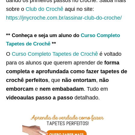
dando os primeiros passos no crochê. Saiba mais
sobre o
Club do Crochê
aqui no site:
https://jnycroche.com.br/assinar-club-do-croche/
** Conheça e seja um aluno do
Curso Completo
Tapetes de Crochê
**
O
Curso Completo Tapetes de Crochê
é voltado
para os alunos que querem aprender de
forma
completa e aprofundada como fazer tapetes de
crochê perfeitos
, que
não entortam
,
não
emborcam
e
nem embabadam
. Tudo em
videoaulas passo a passo
detalhado.