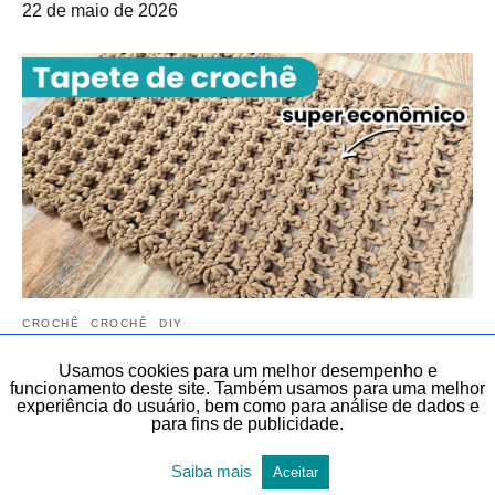
22 de maio de 2026
CROCHÊ
CROCHÊ
DIY
DIY, FAÇA VOCÊ MESMO E LEMBRANCINHAS
TAPETE
Usamos cookies para um melhor desempenho e
TEMAS DIVERSOS
TODAS AS POSTAGENS
funcionamento deste site. Também usamos para uma melhor
experiência do usuário, bem como para análise de dados e
para fins de publicidade.
Tapete de crochê simples e bonito | Tapete
de crochê fácil e rápido em menos de 9
Saiba mais
Aceitar
minutos