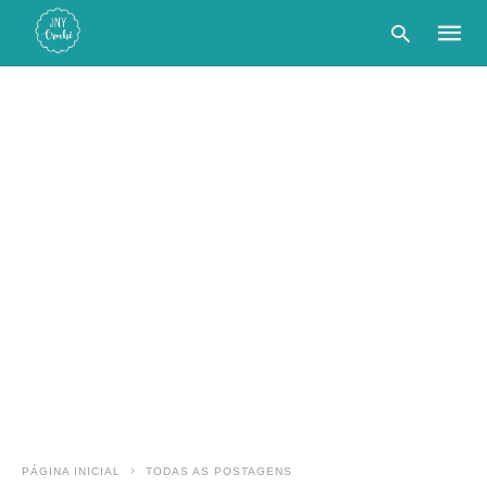
Type
your
searc
query
and
hit
enter:
PÁGINA INICIAL
TODAS AS POSTAGENS