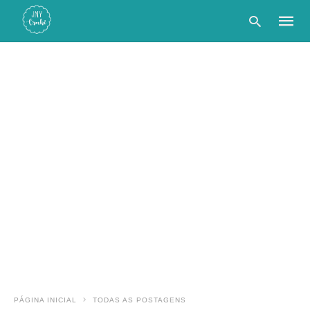
Type
your
searc
query
and
hit
enter:
PÁGINA INICIAL
TODAS AS POSTAGENS