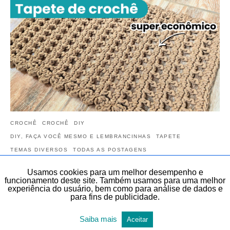
CROCHÊ
CROCHÊ
DIY
DIY, FAÇA VOCÊ MESMO E LEMBRANCINHAS
TAPETE
TEMAS DIVERSOS
TODAS AS POSTAGENS
Tapete de crochê simples e bonito | Tapete
Usamos cookies para um melhor desempenho e
funcionamento deste site. Também usamos para uma melhor
de crochê fácil e rápido em menos de 9
experiência do usuário, bem como para análise de dados e
para fins de publicidade.
minutos
Veja neste artigo, de forma gratuita, este vídeo: Tapete de crochê
Saiba mais
Aceitar
simples e bonito. Tapete de crochê fácil e rápido em menos de 9