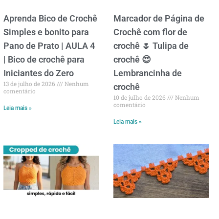
Aprenda Bico de Crochê
Marcador de Página de
Simples e bonito para
Crochê com flor de
Pano de Prato | AULA 4
crochê 🌷 Tulipa de
| Bico de crochê para
crochê 😍
Iniciantes do Zero
Lembrancinha de
13 de julho de 2026
Nenhum
crochê
comentário
10 de julho de 2026
Nenhum
comentário
Leia mais »
Leia mais »