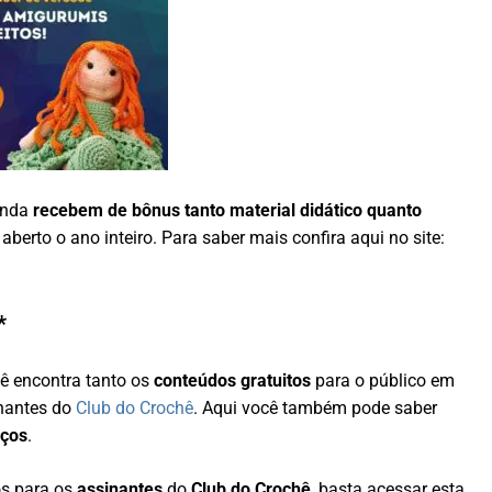
inda
recebem de bônus tanto material didático quanto
berto o ano inteiro. Para saber mais confira aqui no site:
*
cê encontra tanto os
conteúdos gratuitos
para o público em
inantes do
Club do Crochê
. Aqui você também pode saber
iços
.
os para os
assinantes
do
Club do Crochê
, basta acessar esta