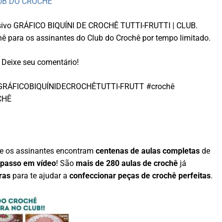
LUB DO CROCHÊ
xclusivo GRÁFICO BIQUÍNI DE CROCHÊ TUTTI-FRUTTI | CLUB.
hê para os assinantes do Club do Crochê por tempo limitado.
Deixe seu comentário!
O #GRÁFICOBIQUÍNIDECROCHÊTUTTI-FRUTT #crochê
CHÊ
e os assinantes encontram
centenas de aulas completas
de
 passo em vídeo
! São
mais de 280 aulas de crochê
já
ras
para te ajudar a
confeccionar peças de crochê perfeitas
.