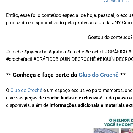
Acessar o C
Então, esse foi o conteúdo especial de hoje, pessoal, o e
produzido e disponibilizado pela professora Ju da JNY Croc
Gostou do conteúdo? 
#croche #jnycroche #gráfico #croche #crochet #GRÁFIC
#crochefacil #GRÁFICOBIQUÍNIDECROCHÊ #BIQUÍNIDECRO
** Conheça e faça parte do
Club do Crochê
**
O
Club do Crochê
é um espaço exclusivo para membros, ond
diversas
peças de crochê lindas e exclusivas
! Tudo
passo a
disponíveis, além de
informações adicionais e materiais ext