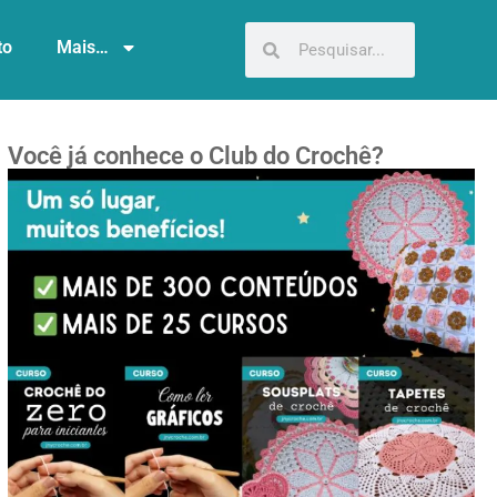
to
Mais…
Você já conhece o Club do Crochê?