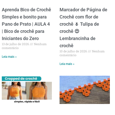
Aprenda Bico de Crochê
Marcador de Página de
Simples e bonito para
Crochê com flor de
Pano de Prato | AULA 4
crochê 🌷 Tulipa de
| Bico de crochê para
crochê 😍
Iniciantes do Zero
Lembrancinha de
13 de julho de 2026
Nenhum
crochê
comentário
10 de julho de 2026
Nenhum
comentário
Leia mais »
Leia mais »