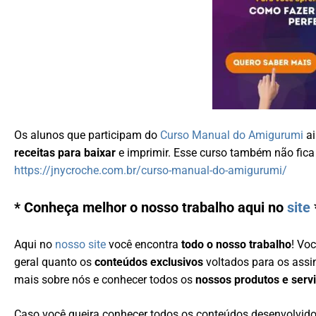
Os alunos que participam do
Curso Manual do Amigurumi
a
receitas para baixar
e imprimir. Esse curso também não fica a
https://jnycroche.com.br/curso-manual-do-amigurumi/
* Conheça melhor o nosso trabalho aqui no
site
Aqui no
nosso site
você encontra
todo o nosso trabalho
! Vo
geral quanto os
conteúdos exclusivos
voltados para os ass
mais sobre nós e conhecer todos os
nossos produtos e serv
Caso você queira conhecer todos os conteúdos desenvolvid