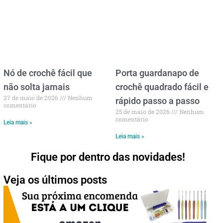
Nó de crochê fácil que
Porta guardanapo de
não solta jamais
crochê quadrado fácil e
27 de maio de 2026
Nenhum
rápido passo a passo
comentário
25 de maio de 2026
Nenhum
comentário
Leia mais »
Leia mais »
Fique por dentro das novidades!
Veja os últimos posts