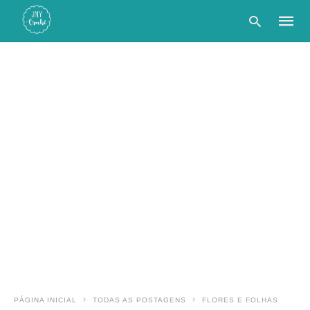
Type
your
searc
query
and
hit
enter:
PÁGINA INICIAL
TODAS AS POSTAGENS
FLORES E FOLHAS