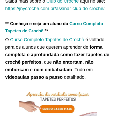
Saiba mais sobre o
Club do Crochê
aqui no site:
https://jnycroche.com.br/assinar-club-do-croche/
** Conheça e seja um aluno do
Curso Completo
Tapetes de Crochê
**
O
Curso Completo Tapetes de Crochê
é voltado
para os alunos que querem aprender de
forma
completa e aprofundada como fazer tapetes de
crochê perfeitos
, que
não entortam
,
não
emborcam
e
nem embabadam
. Tudo em
videoaulas passo a passo
detalhado.