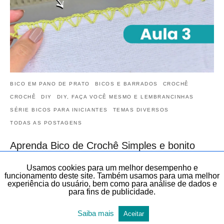
BICO EM PANO DE PRATO
BICOS E BARRADOS
CROCHÊ
CROCHÊ
DIY
DIY, FAÇA VOCÊ MESMO E LEMBRANCINHAS
SÉRIE BICOS PARA INICIANTES
TEMAS DIVERSOS
TODAS AS POSTAGENS
Aprenda Bico de Crochê Simples e bonito
para Pano de Prato | AULA 3 | Bico de crochê
Usamos cookies para um melhor desempenho e
para Iniciantes do Zero
funcionamento deste site. Também usamos para uma melhor
experiência do usuário, bem como para análise de dados e
Veja neste artigo, de forma gratuita, este Bico de Crochê Simples
para fins de publicidade.
para Pano de Prato | AULA 3 | Bico de crochê para Iniciantes do…
20 de maio de 2026
Saiba mais
Aceitar