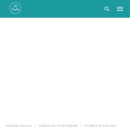
Type
your
searc
query
and
hit
enter:
PÁGINA INICIAL
TODAS AS POSTAGENS
FLORES E FOLHAS