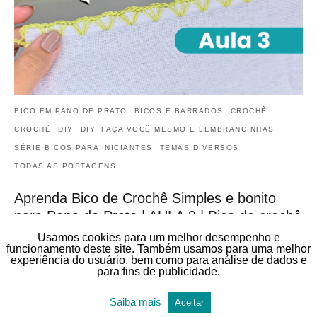
BICO EM PANO DE PRATO
BICOS E BARRADOS
CROCHÊ
CROCHÊ
DIY
DIY, FAÇA VOCÊ MESMO E LEMBRANCINHAS
SÉRIE BICOS PARA INICIANTES
TEMAS DIVERSOS
TODAS AS POSTAGENS
Aprenda Bico de Crochê Simples e bonito
para Pano de Prato | AULA 3 | Bico de crochê
para Iniciantes do Zero
Usamos cookies para um melhor desempenho e
funcionamento deste site. Também usamos para uma melhor
Veja neste artigo, de forma gratuita, este Bico de Crochê Simples
experiência do usuário, bem como para análise de dados e
para Pano de Prato | AULA 3 | Bico de crochê para Iniciantes do…
para fins de publicidade.
20 de maio de 2026
Saiba mais
Aceitar