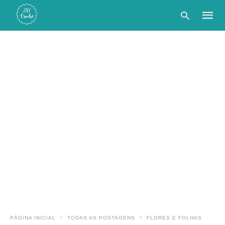
Type
your
searc
query
and
hit
enter:
PÁGINA INICIAL
TODAS AS POSTAGENS
FLORES E FOLHAS