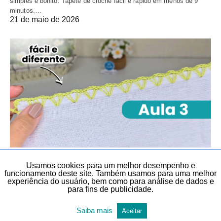
simples e bonito. Tapete de crochê fácil e rápido em menos de 9
minutos.…
21 de maio de 2026
BICO EM PANO DE PRATO
BICOS E BARRADOS
CROCHÊ
Usamos cookies para um melhor desempenho e
CROCHÊ
DIY
DIY, FAÇA VOCÊ MESMO E LEMBRANCINHAS
funcionamento deste site. Também usamos para uma melhor
experiência do usuário, bem como para análise de dados e
SÉRIE BICOS PARA INICIANTES
TEMAS DIVERSOS
para fins de publicidade.
TODAS AS POSTAGENS
Saiba mais
Aceitar
Aprenda Bico de Crochê Simples e bonito