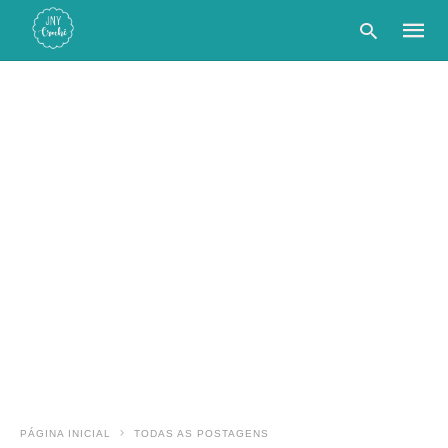
Type
your
searc
query
and
hit
enter:
PÁGINA INICIAL
TODAS AS POSTAGENS