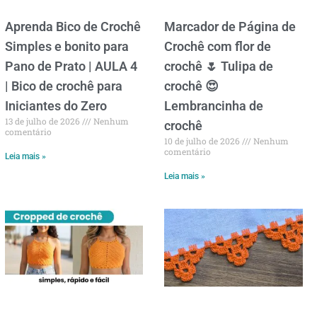
Aprenda Bico de Crochê
Marcador de Página de
Simples e bonito para
Crochê com flor de
Pano de Prato | AULA 4
crochê 🌷 Tulipa de
| Bico de crochê para
crochê 😍
Iniciantes do Zero
Lembrancinha de
13 de julho de 2026
Nenhum
crochê
comentário
10 de julho de 2026
Nenhum
comentário
Leia mais »
Leia mais »