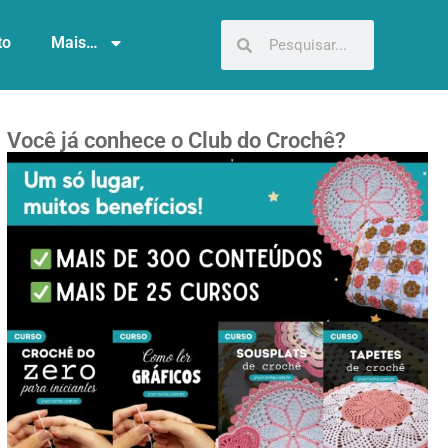
to
Mais…
Você já conhece o Club do Crochê?