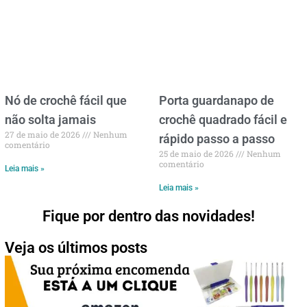
Nó de crochê fácil que
Porta guardanapo de
não solta jamais
crochê quadrado fácil e
27 de maio de 2026
Nenhum
rápido passo a passo
comentário
25 de maio de 2026
Nenhum
comentário
Leia mais »
Leia mais »
Fique por dentro das novidades!
Veja os últimos posts