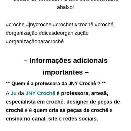
abaixo!
#croche #jnycroche #crochet #crochê #croché
#organização #dicasdeorganização
#organizaçãoparacrochê
– Informações adicionais
importantes –
** Quem é a professora da JNY Crochê ? **
A
Ju
da
JNY Crochê
é
professora, artesã,
especialista em crochê
,
designer de peças de
crochê
e é
quem cria as peças de crochê
e
ensina no canal
,
site
e
redes sociais.