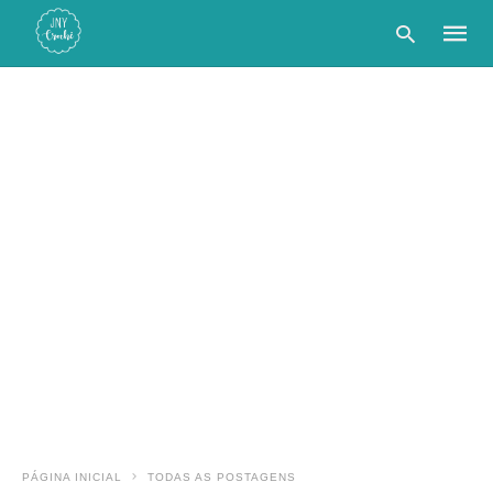
Type
your
searc
query
and
hit
enter:
PÁGINA INICIAL
TODAS AS POSTAGENS