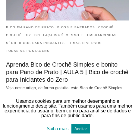
BICO EM PANO DE PRATO
BICOS E BARRADOS
CROCHÊ
CROCHÊ
DIY
DIY, FAÇA VOCÊ MESMO E LEMBRANCINHAS
SÉRIE BICOS PARA INICIANTES
TEMAS DIVERSOS
TODAS AS POSTAGENS
Aprenda Bico de Crochê Simples e bonito
para Pano de Prato | AULA 5 | Bico de crochê
para Iniciantes do Zero
Veja neste artigo, de forma gratuita, este Bico de Crochê Simples
para Pano de Prato | AULA 5 | Bico de crochê para Iniciantes do…
20 de julho de 2026
Usamos cookies para um melhor desempenho e
funcionamento deste site. Também usamos para uma melhor
experiência do usuário, bem como para análise de dados e
para fins de publicidade.
Saiba mais
Aceitar