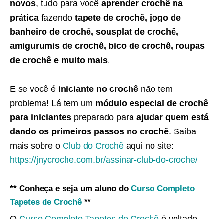
novos
, tudo para você
aprender crochê na
prática
fazendo
tapete de crochê, jogo de
banheiro de crochê, sousplat de crochê,
amigurumis de crochê, bico de crochê, roupas
de crochê e muito mais
.
E se você é
iniciante no crochê
não tem
problema! Lá tem um
módulo especial de crochê
para iniciantes
preparado para
ajudar quem está
dando os primeiros passos no crochê
. Saiba
mais sobre o
Club do Crochê
aqui no site:
https://jnycroche.com.br/assinar-club-do-croche/
** Conheça e seja um aluno do
Curso Completo
Tapetes de Crochê
**
O
Curso Completo Tapetes de Crochê
é voltado