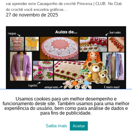
vai aprender este Casaquinho de crochê Princesa | CLUB. No Club
do crochê você encontra gráficos…
27 de novembro de 2025
Usamos cookies para um melhor desempenho e
ARTIGOS DIVERSOS
CROCHÊ
CROCHÊ
funcionamento deste site. Também usamos para uma melhor
DIY, FAÇA VOCÊ MESMO E LEMBRANCINHAS
TEMAS DIVERSOS
experiência do usuário, bem como para análise de dados e
para fins de publicidade.
TODAS AS POSTAGENS
Saiba mais
Cursos de crochê completos no Club do
Aceitar