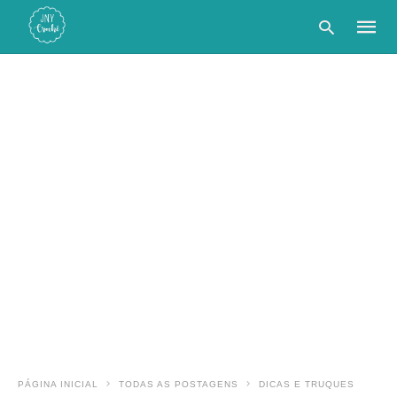
Type
your
searc
query
and
hit
enter:
PÁGINA INICIAL
TODAS AS POSTAGENS
DICAS E TRUQUES