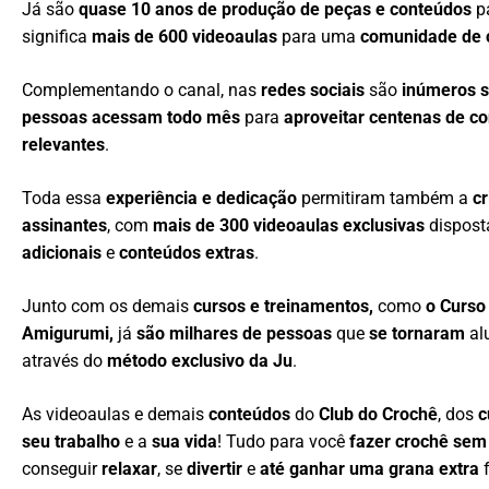
Já são
quase 10 anos de produção de peças e conteúdos
p
significa
mais de 600 videoaulas
para uma
comunidade de c
Complementando o canal, nas
redes sociais
são
inúmeros 
pessoas acessam todo mês
para
aproveitar centenas de c
relevantes
.
Toda essa
experiência e dedicação
permitiram também a
c
assinantes
, com
mais de 300 videoaulas exclusivas
dispos
adicionais
e
conteúdos extras
.
Junto com os demais
cursos e treinamentos,
como
o Curso
Amigurumi,
já
são milhares de pessoas
que
se tornaram
al
através do
método exclusivo da Ju
.
As videoaulas e demais
conteúdos
do
Club do Crochê
, dos
c
seu trabalho
e a
sua vida
! Tudo para você
fazer crochê sem
conseguir
relaxar
, se
divertir
e
até ganhar uma grana extra
f