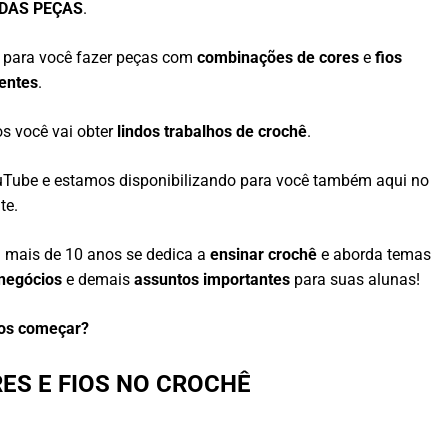
NDAS PEÇAS
.
 para você fazer peças com
combinações de cores
e
fios
rentes
.
os você vai obter
lindos trabalhos de crochê
.
Tube e estamos disponibilizando para você também aqui no
ite.
á mais de 10 anos se dedica a
ensinar crochê
e aborda temas
negócios
e demais
assuntos importantes
para suas alunas!
os começar?
ES E FIOS NO CROCHÊ