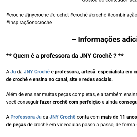
#croche #jnycroche #crochet #crochê #croché #combinaçã
#inspiraçãonocroche
– Informações adic
** Quem é a professora da JNY Crochê ? **
A
Ju
da
JNY Crochê
é
professora, artesã, especialista em 
de crochê
e
ensina no canal
,
site
e
redes sociais.
Além de ensinar muitas peças completas, ela também ensi
você conseguir
fazer crochê com perfeição
e ainda
consegu
A
Professora Ju
da
JNY Crochê
conta com
mais de 11 anos
de peças
de crochê em videoaulas passo a passo, de forma 