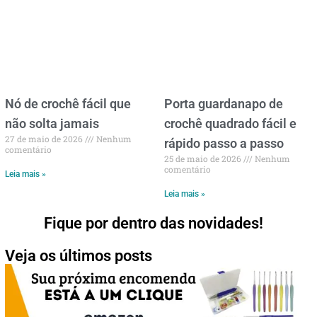
Nó de crochê fácil que
Porta guardanapo de
não solta jamais
crochê quadrado fácil e
27 de maio de 2026
Nenhum
rápido passo a passo
comentário
25 de maio de 2026
Nenhum
comentário
Leia mais »
Leia mais »
Fique por dentro das novidades!
Veja os últimos posts