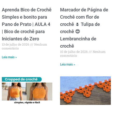
Aprenda Bico de Crochê
Marcador de Página de
Simples e bonito para
Crochê com flor de
Pano de Prato | AULA 4
crochê 🌷 Tulipa de
| Bico de crochê para
crochê 😍
Iniciantes do Zero
Lembrancinha de
13 de julho de 2026
Nenhum
crochê
comentário
10 de julho de 2026
Nenhum
comentário
Leia mais »
Leia mais »