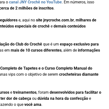
ara o
canal JNY Crochê no YouTube
. Em números, isso
erca de 2 milhões de inscritos
.
seguidores
e, aqui no
site jnycroche.com.br
,
milhares de
onteúdos especiais de crochê
e
demais conteúdos
riação do Club do Crochê
que é um
espaço exclusivo para
tas em
mais de 10 cursos diferentes
, além de
informações
 Completo de Tapetes e o Curso Completo Manual do
unas vips com o objetivo de serem
crocheteiras diamante
ursos
e
treinamentos
, foram
desenvolvidos para facilitar o
 ter dor de cabeça
ou
dúvida na hora da confecção
e
azendo o que
você ama
.