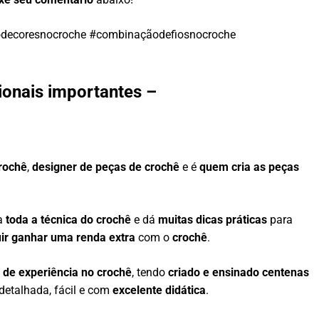
odecoresnocroche #combinaçãodefiosnocroche
ionais importantes –
crochê
,
designer de peças de crochê
e é
quem cria as peças
na
toda a técnica do crochê
e dá
muitas dicas práticas
para
ir ganhar uma renda extra
com o
crochê
.
 de experiência no crochê
, tendo
criado e ensinado centenas
detalhada, fácil e com
excelente didática
.