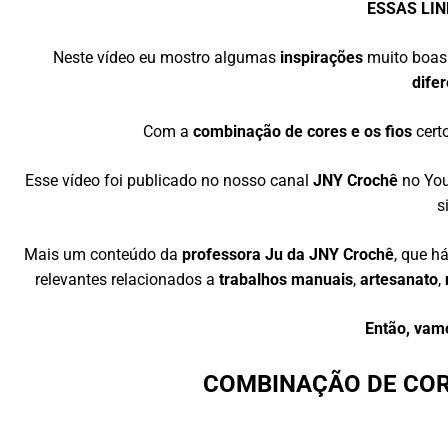
ESSAS LI
Neste vídeo eu mostro algumas
inspirações
muito boas
dife
Com a
combinação de cores e os fios
cert
Esse vídeo foi publicado no nosso canal
JNY Crochê
no You
s
Mais um conteúdo da
professora Ju da JNY Crochê
, que h
relevantes relacionados a
trabalhos manuais
,
artesanato
,
Então, vam
COMBINAÇÃO DE COR