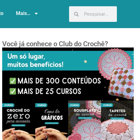
to
Mais…
Você já conhece o Club do Crochê?