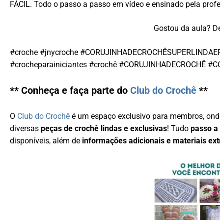
FÁCIL. Todo o passo a passo em vídeo e ensinado pela prof
Gostou da aula? De
#croche #jnycroche #CORUJINHADECROCHÊSUPERLINDAE
#crocheparainiciantes #crochê #CORUJINHADECROCHÊ 
** Conheça e faça parte do
Club do Crochê
**
O
Club do Crochê
é um espaço exclusivo para membros, ond
diversas
peças de crochê lindas e exclusivas
! Tudo
passo a
disponíveis, além de
informações adicionais e materiais ext