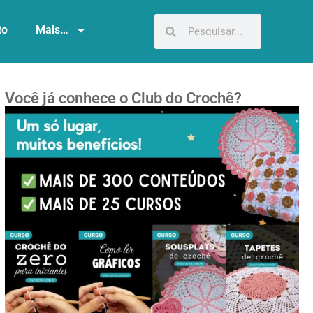
to
Mais…
Você já conhece o Club do Crochê?