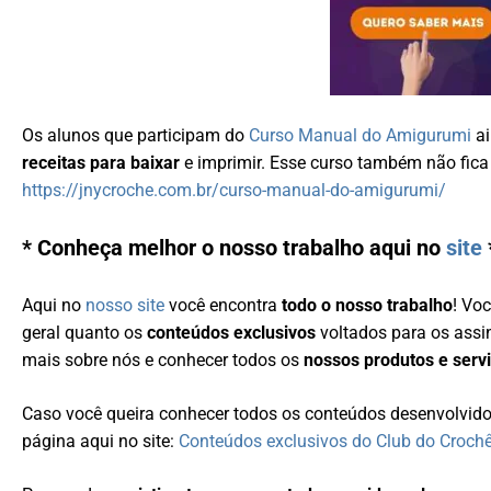
Os alunos que participam do
Curso Manual do Amigurumi
a
receitas para baixar
e imprimir. Esse curso também não fica a
https://jnycroche.com.br/curso-manual-do-amigurumi/
* Conheça melhor o nosso trabalho aqui no
site
Aqui no
nosso site
você encontra
todo o nosso trabalho
! Vo
geral quanto os
conteúdos exclusivos
voltados para os ass
mais sobre nós e conhecer todos os
nossos produtos e serv
Caso você queira conhecer todos os conteúdos desenvolvid
página aqui no site:
Conteúdos exclusivos do Club do Croch