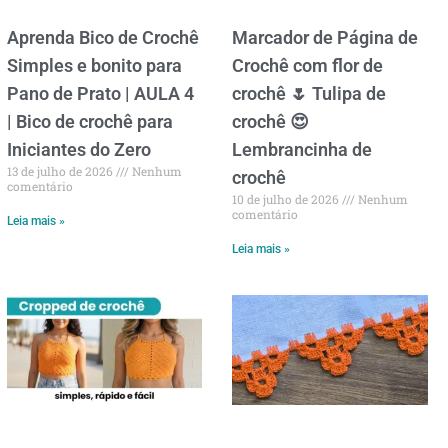
Aprenda Bico de Crochê
Marcador de Página de
Simples e bonito para
Crochê com flor de
Pano de Prato | AULA 4
crochê 🌷 Tulipa de
| Bico de crochê para
crochê 😍
Iniciantes do Zero
Lembrancinha de
13 de julho de 2026
Nenhum
crochê
comentário
10 de julho de 2026
Nenhum
comentário
Leia mais »
Leia mais »