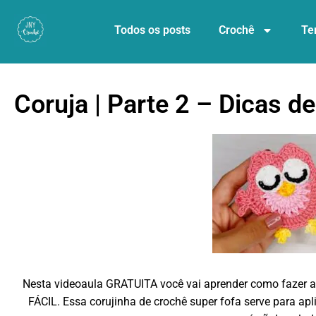
Todos os posts
Crochê
Te
Coruja | Parte 2 – Dicas d
Nesta videoaula GRATUITA você vai aprender como faz
FÁCIL. Essa corujinha de crochê super fofa serve para ap