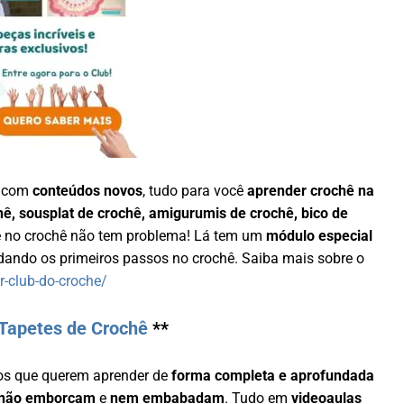
a com
conteúdos novos
, tudo para você
aprender crochê na
hê, sousplat de crochê, amigurumis de crochê, bico de
nte no crochê não tem problema! Lá tem um
módulo especial
ando os primeiros passos no crochê. Saiba mais sobre o
r-club-do-croche/
Tapetes de Crochê
**
os que querem aprender de
forma completa e aprofundada
não emborcam
e
nem embabadam
. Tudo em
videoaulas