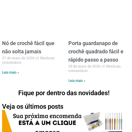
Nó de crochê fácil que
Porta guardanapo de
não solta jamais
crochê quadrado fácil e
27 de maio de 2026
Nenhum
rápido passo a passo
comentário
25 de maio de 2026
Nenhum
comentário
Leia mais »
Leia mais »
Fique por dentro das novidades!
Veja os últimos posts