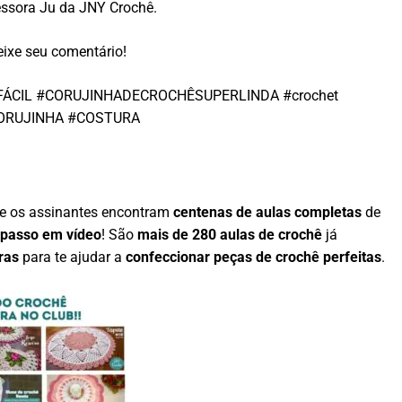
essora Ju da JNY Crochê.
ixe seu comentário!
FÁCIL #CORUJINHADECROCHÊSUPERLINDA #crochet
#CORUJINHA #COSTURA
e os assinantes encontram
centenas de aulas completas
de
 passo em vídeo
! São
mais de 280 aulas de crochê
já
ras
para te ajudar a
confeccionar peças de crochê perfeitas
.