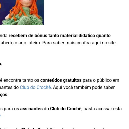
inda
recebem de bônus tanto material didático quanto
berto o ano inteiro. Para saber mais confira aqui no site:
*
cê encontra tanto os
conteúdos gratuitos
para o público em
inantes do
Club do Crochê
. Aqui você também pode saber
iços
.
os para os
assinantes
do
Club do Crochê
, basta acessar esta
ê