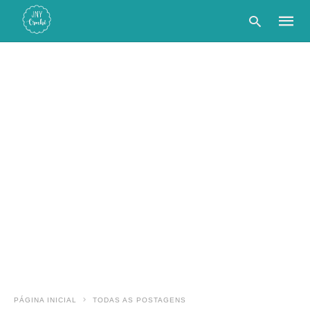
Type
your
searc
query
and
hit
enter:
PÁGINA INICIAL
TODAS AS POSTAGENS