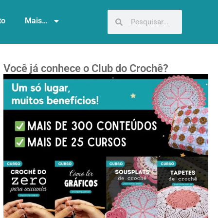
to
Mais…
Você já conhece o Club do Crochê?