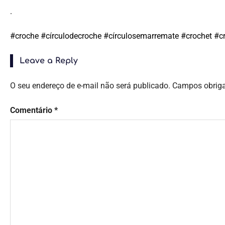
.
#croche #círculodecroche #círculosemarremate #crochet #
Leave a Reply
O seu endereço de e-mail não será publicado.
Campos obrig
Comentário
*