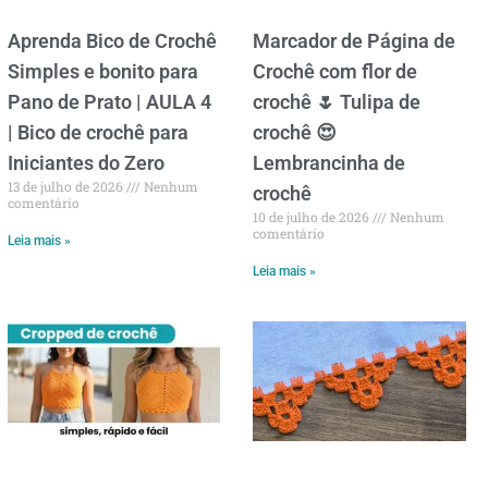
Aprenda Bico de Crochê
Marcador de Página de
Simples e bonito para
Crochê com flor de
Pano de Prato | AULA 4
crochê 🌷 Tulipa de
| Bico de crochê para
crochê 😍
Iniciantes do Zero
Lembrancinha de
13 de julho de 2026
Nenhum
crochê
comentário
10 de julho de 2026
Nenhum
comentário
Leia mais »
Leia mais »