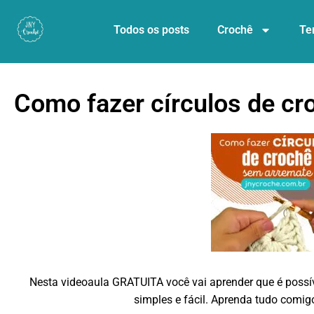
Todos os posts
Crochê
Te
Como fazer círculos de c
Nesta videoaula GRATUITA você vai aprender que é po
simples e fácil. Aprenda tudo comig