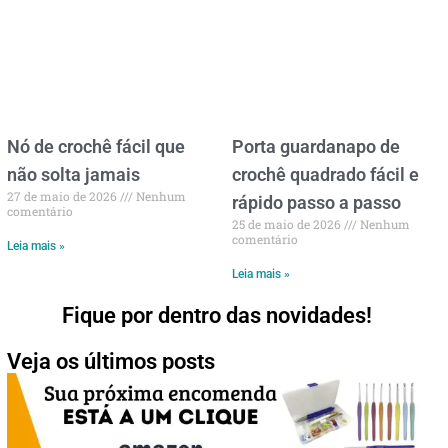
Nó de crochê fácil que
Porta guardanapo de
não solta jamais
crochê quadrado fácil e
27 de maio de 2026
Nenhum
rápido passo a passo
comentário
25 de maio de 2026
Nenhum
comentário
Leia mais »
Leia mais »
Fique por dentro das novidades!
Veja os últimos posts