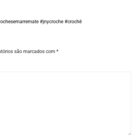
crochesemarremate #jnycroche #crochê
atórios são marcados com
*