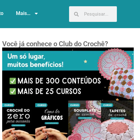
to
Mais…
Você já conhece o Club do Crochê?