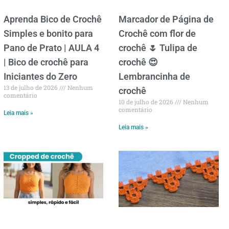
Aprenda Bico de Crochê
Marcador de Página de
Simples e bonito para
Crochê com flor de
Pano de Prato | AULA 4
crochê 🌷 Tulipa de
| Bico de crochê para
crochê 😍
Iniciantes do Zero
Lembrancinha de
13 de julho de 2026
Nenhum
crochê
comentário
10 de julho de 2026
Nenhum
comentário
Leia mais »
Leia mais »