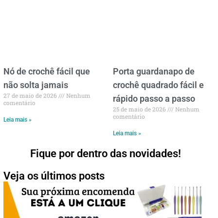
Nó de crochê fácil que
Porta guardanapo de
não solta jamais
crochê quadrado fácil e
27 de maio de 2026
Nenhum
rápido passo a passo
comentário
25 de maio de 2026
Nenhum
comentário
Leia mais »
Leia mais »
Fique por dentro das novidades!
Veja os últimos posts