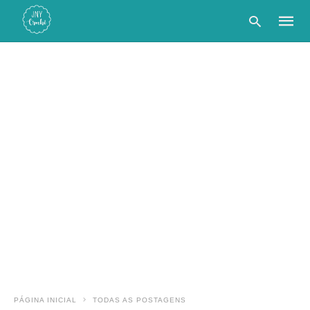
Type
your
searc
query
and
hit
enter:
PÁGINA INICIAL
TODAS AS POSTAGENS