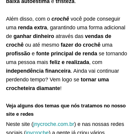
baixa autoestima
e
tristeza
.
Além disso, com o
crochê
você pode conseguir
uma
renda extra
, garantindo uma forma adicional
de
ganhar dinheiro
através das
vendas de
crochê
ou até mesmo
fazer do crochê
uma
profissão
e
fonte principal de renda
se tornando
uma pessoa mais
feliz e realizada
, com
independência financeira
. Ainda vai continuar
perdendo tempo? Vem logo se
tornar uma
crocheteira diamante
!
Veja alguns dos temas que nós tratamos no nosso
site e redes
Neste site (
jnycroche.com.br
) e nas nossas redes
sociais (
jnycroche
) a gente já criou vários