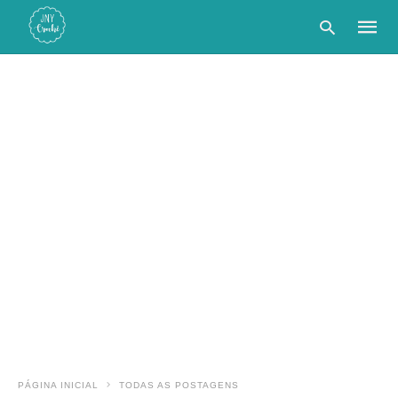
Type
your
searc
query
and
hit
enter:
PÁGINA INICIAL
TODAS AS POSTAGENS