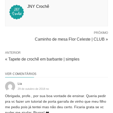
JNY Crochê
PRÓXIMO
Caminho de mesa Flor Celeste | CLUB »
ANTERIOR
« Tapete de crochê em barbante | simples
VER COMENTÁRIOS
Lia
29 de outubro de 2018 no
Obrigada, profe., por sua boa vontade de ensinar. Queria pedir
pra vc fazer um tutorial de porta garrafa de vinho que meu filho
me pediu pois já tentei mas não deu certo. Ficaria grata se vc
puder me ajudar. Bjusss! ❤️