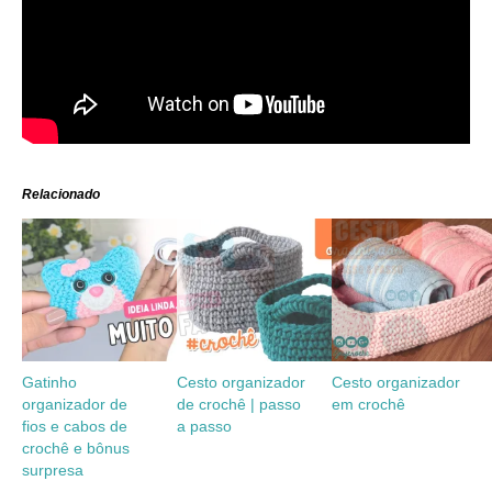
Relacionado
Gatinho
Cesto organizador
Cesto organizador
organizador de
de crochê | passo
em crochê
fios e cabos de
a passo
crochê e bônus
surpresa