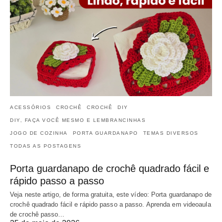
ACESSÓRIOS
CROCHÊ
CROCHÊ
DIY
DIY, FAÇA VOCÊ MESMO E LEMBRANCINHAS
JOGO DE COZINHA
PORTA GUARDANAPO
TEMAS DIVERSOS
TODAS AS POSTAGENS
Porta guardanapo de crochê quadrado fácil e
rápido passo a passo
Veja neste artigo, de forma gratuita, este vídeo: Porta guardanapo de
crochê quadrado fácil e rápido passo a passo. Aprenda em videoaula
de crochê passo…