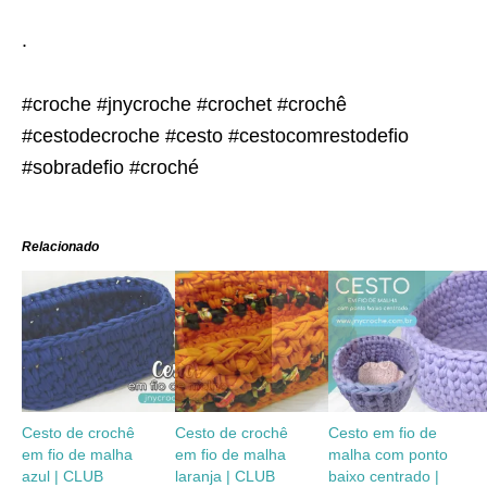
.
#croche #jnycroche #crochet #crochê
#cestodecroche #cesto #cestocomrestodefio
#sobradefio #croché
Relacionado
Cesto de crochê
Cesto de crochê
Cesto em fio de
em fio de malha
em fio de malha
malha com ponto
azul | CLUB
laranja | CLUB
baixo centrado |