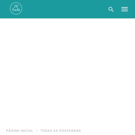
Type
your
searc
query
and
hit
enter:
PÁGINA INICIAL
TODAS AS POSTAGENS