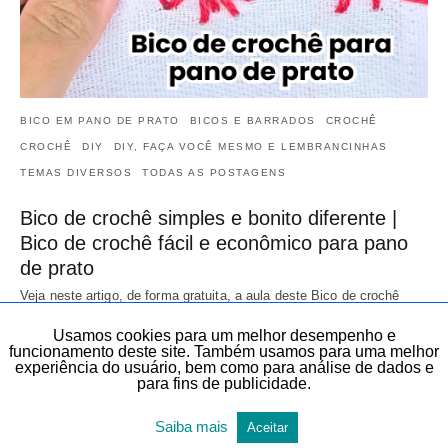
BICO EM PANO DE PRATO
BICOS E BARRADOS
CROCHÊ
CROCHÊ
DIY
DIY, FAÇA VOCÊ MESMO E LEMBRANCINHAS
TEMAS DIVERSOS
TODAS AS POSTAGENS
Bico de crochê simples e bonito diferente |
Bico de crochê fácil e econômico para pano
de prato
Veja neste artigo, de forma gratuita, a aula deste Bico de crochê
simples e bonito diferente, um Bico de crochê fácil e econômico para
Usamos cookies para um melhor desempenho e
pano…
funcionamento deste site. Também usamos para uma melhor
9 de janeiro de 2026
experiência do usuário, bem como para análise de dados e
para fins de publicidade.
Saiba mais
Aceitar