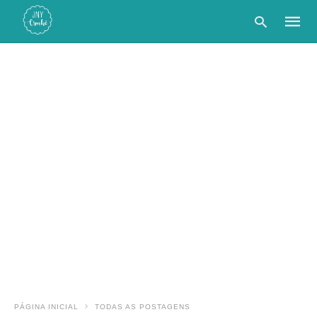
Type
your
searc
query
and
hit
enter:
PÁGINA INICIAL
TODAS AS POSTAGENS