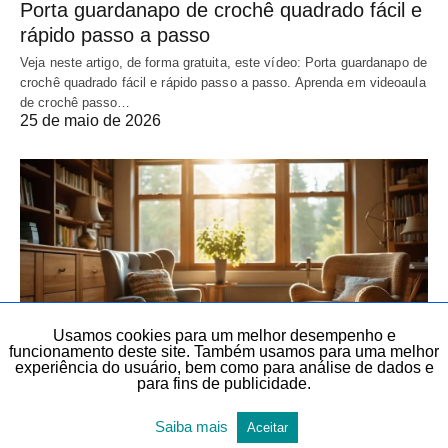
Porta guardanapo de crochê quadrado fácil e
rápido passo a passo
Veja neste artigo, de forma gratuita, este vídeo: Porta guardanapo de
crochê quadrado fácil e rápido passo a passo. Aprenda em videoaula
de crochê passo…
25 de maio de 2026
Usamos cookies para um melhor desempenho e
funcionamento deste site. Também usamos para uma melhor
experiência do usuário, bem como para análise de dados e
para fins de publicidade.
ARTIGOS
ARTIGOS DIVERSOS
CROCHÊ
CROCHÊ
Saiba mais
Aceitar
TEMAS DIVERSOS
TODAS AS POSTAGENS