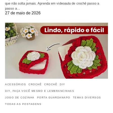
que não solta jamais. Aprenda em videoaula de crochê passo a
passo a…
27 de maio de 2026
ACESSÓRIOS
CROCHÊ
CROCHÊ
DIY
DIY, FAÇA VOCÊ MESMO E LEMBRANCINHAS
JOGO DE COZINHA
PORTA GUARDANAPO
TEMAS DIVERSOS
TODAS AS POSTAGENS