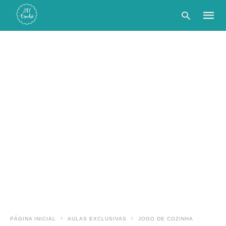
Type
your
searc
query
and
hit
enter:
PÁGINA INICIAL
AULAS EXCLUSIVAS
JOGO DE COZINHA