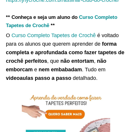
https://jnycroche.com.br/assinar-club-do-croche/
** Conheça e seja um aluno do
Curso Completo
Tapetes de Crochê
**
O
Curso Completo Tapetes de Crochê
é voltado
para os alunos que querem aprender de
forma
completa e aprofundada como fazer tapetes de
crochê perfeitos
, que
não entortam
,
não
emborcam
e
nem embabadam
. Tudo em
videoaulas passo a passo
detalhado.