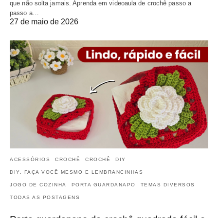
que não solta jamais. Aprenda em videoaula de crochê passo a
passo a…
27 de maio de 2026
ACESSÓRIOS
CROCHÊ
CROCHÊ
DIY
DIY, FAÇA VOCÊ MESMO E LEMBRANCINHAS
JOGO DE COZINHA
PORTA GUARDANAPO
TEMAS DIVERSOS
TODAS AS POSTAGENS