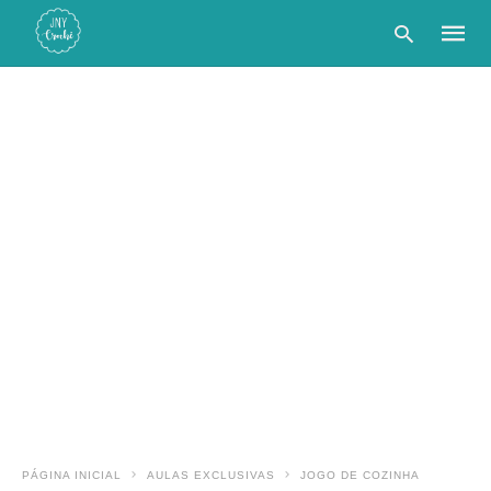
Type
your
searc
query
and
hit
enter:
PÁGINA INICIAL
AULAS EXCLUSIVAS
JOGO DE COZINHA