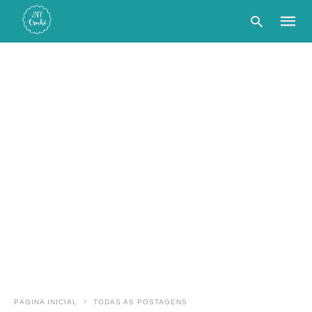
Type
your
searc
query
and
hit
enter:
PÁGINA INICIAL
TODAS AS POSTAGENS