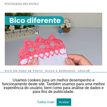
POSTAGENS RECENTES
BICO EM PANO DE PRATO
BICOS E BARRADOS
CROCHÊ
CROCHÊ
DIY
DIY, FAÇA VOCÊ MESMO E LEMBRANCINHAS
Usamos cookies para um melhor desempenho e
funcionamento deste site. Também usamos para uma melhor
SÉRIE BICOS PARA INICIANTES
TEMAS DIVERSOS
experiência do usuário, bem como para análise de dados e
TODAS AS POSTAGENS
para fins de publicidade.
Aprenda Bico de Crochê Simples e bonito
Saiba mais
Aceitar
para Pano de Prato | AULA 5 | Bico de crochê