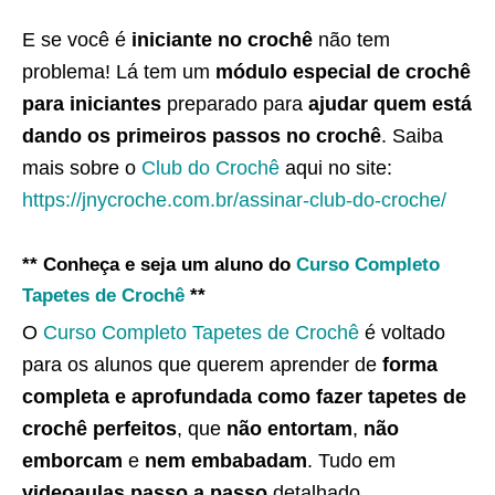
E se você é
iniciante no crochê
não tem
problema! Lá tem um
módulo especial de crochê
para iniciantes
preparado para
ajudar quem está
dando os primeiros passos no crochê
. Saiba
mais sobre o
Club do Crochê
aqui no site:
https://jnycroche.com.br/assinar-club-do-croche/
** Conheça e seja um aluno do
Curso Completo
Tapetes de Crochê
**
O
Curso Completo Tapetes de Crochê
é voltado
para os alunos que querem aprender de
forma
completa e aprofundada como fazer tapetes de
crochê perfeitos
, que
não entortam
,
não
emborcam
e
nem embabadam
. Tudo em
videoaulas passo a passo
detalhado.