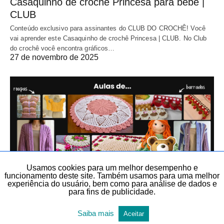
Casaquinho de crochê Princesa para bebê |
CLUB
Conteúdo exclusivo para assinantes do CLUB DO CROCHÊ! Você
vai aprender este Casaquinho de crochê Princesa | CLUB. No Club
do crochê você encontra gráficos…
27 de novembro de 2025
Usamos cookies para um melhor desempenho e
funcionamento deste site. Também usamos para uma melhor
experiência do usuário, bem como para análise de dados e
para fins de publicidade.
ARTIGOS DIVERSOS
CROCHÊ
CROCHÊ
DIY, FAÇA VOCÊ MESMO E LEMBRANCINHAS
TEMAS DIVERSOS
Saiba mais
Aceitar