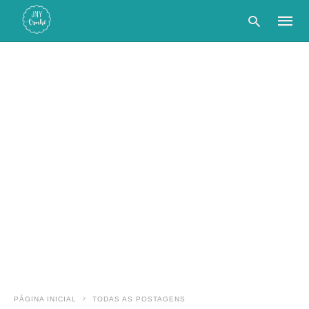
Type
your
searc
query
and
hit
enter:
PÁGINA INICIAL
TODAS AS POSTAGENS