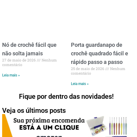
Nó de crochê fácil que
Porta guardanapo de
não solta jamais
crochê quadrado fácil e
27 de maio de 2026
Nenhum
rápido passo a passo
comentário
25 de maio de 2026
Nenhum
comentário
Leia mais »
Leia mais »
Fique por dentro das novidades!
Veja os últimos posts