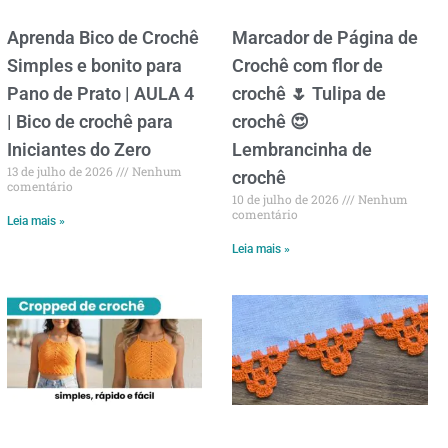
Aprenda Bico de Crochê
Marcador de Página de
Simples e bonito para
Crochê com flor de
Pano de Prato | AULA 4
crochê 🌷 Tulipa de
| Bico de crochê para
crochê 😍
Iniciantes do Zero
Lembrancinha de
13 de julho de 2026
Nenhum
crochê
comentário
10 de julho de 2026
Nenhum
comentário
Leia mais »
Leia mais »