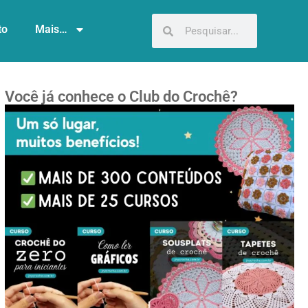
to
Mais…
Você já conhece o Club do Crochê?