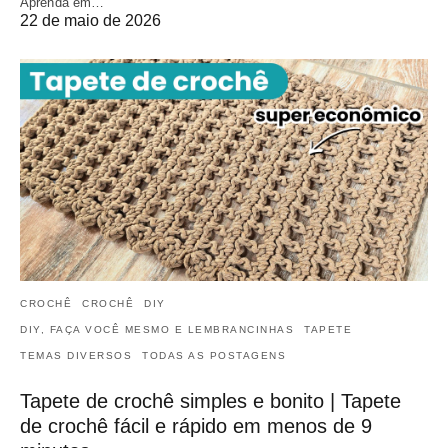
Aprenda em…
22 de maio de 2026
CROCHÊ
CROCHÊ
DIY
DIY, FAÇA VOCÊ MESMO E LEMBRANCINHAS
TAPETE
TEMAS DIVERSOS
TODAS AS POSTAGENS
Tapete de crochê simples e bonito | Tapete
de crochê fácil e rápido em menos de 9