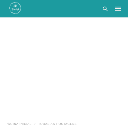
Type
your
searc
query
and
hit
enter:
PÁGINA INICIAL
TODAS AS POSTAGENS