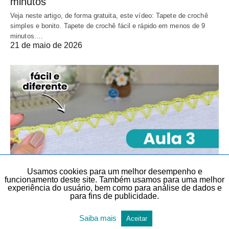
minutos
Veja neste artigo, de forma gratuita, este vídeo: Tapete de crochê
simples e bonito. Tapete de crochê fácil e rápido em menos de 9
minutos.…
21 de maio de 2026
Usamos cookies para um melhor desempenho e
funcionamento deste site. Também usamos para uma melhor
experiência do usuário, bem como para análise de dados e
BICO EM PANO DE PRATO
BICOS E BARRADOS
CROCHÊ
para fins de publicidade.
CROCHÊ
DIY
DIY, FAÇA VOCÊ MESMO E LEMBRANCINHAS
SÉRIE BICOS PARA INICIANTES
TEMAS DIVERSOS
Saiba mais
Aceitar