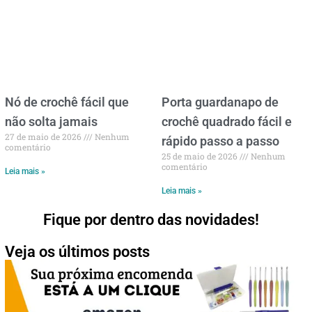
Nó de crochê fácil que
Porta guardanapo de
não solta jamais
crochê quadrado fácil e
27 de maio de 2026
Nenhum
rápido passo a passo
comentário
25 de maio de 2026
Nenhum
comentário
Leia mais »
Leia mais »
Fique por dentro das novidades!
Veja os últimos posts