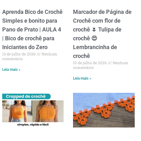
Aprenda Bico de Crochê
Marcador de Página de
Simples e bonito para
Crochê com flor de
Pano de Prato | AULA 4
crochê 🌷 Tulipa de
| Bico de crochê para
crochê 😍
Iniciantes do Zero
Lembrancinha de
13 de julho de 2026
Nenhum
crochê
comentário
10 de julho de 2026
Nenhum
comentário
Leia mais »
Leia mais »