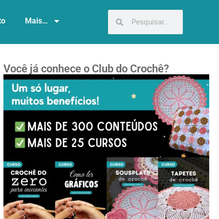
to
Mais…
Você já conhece o Club do Crochê?