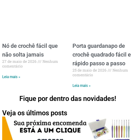
Nó de crochê fácil que
Porta guardanapo de
não solta jamais
crochê quadrado fácil e
27 de maio de 2026
Nenhum
rápido passo a passo
comentário
25 de maio de 2026
Nenhum
comentário
Leia mais »
Leia mais »
Fique por dentro das novidades!
Veja os últimos posts