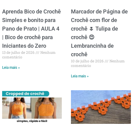
Aprenda Bico de Crochê
Marcador de Página de
Simples e bonito para
Crochê com flor de
Pano de Prato | AULA 4
crochê 🌷 Tulipa de
| Bico de crochê para
crochê 😍
Iniciantes do Zero
Lembrancinha de
13 de julho de 2026
Nenhum
crochê
comentário
10 de julho de 2026
Nenhum
comentário
Leia mais »
Leia mais »