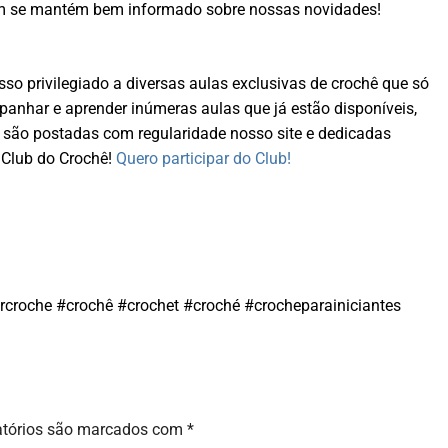
ém se mantém bem informado sobre nossas novidades!
so privilegiado a diversas aulas exclusivas de crochê que só
nhar e aprender inúmeras aulas que já estão disponíveis,
 são postadas com regularidade nosso site e dedicadas
Club do Crochê!
Quero participar do Club!
rcroche #crochê #crochet #croché #crocheparainiciantes
atórios são marcados com
*