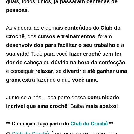
quais, todos juntos,
já passaram centenas de
pessoas
.
As videoaulas e demais
conteúdos
do
Club do
Crochê
, dos
cursos
e
treinamentos
, foram
desenvolvidos para facilitar o seu trabalho
e a
sua vida
! Tudo para você
fazer crochê sem ter
dor de cabeça
ou
dúvida na hora da confecção
e conseguir
relaxar
, se
divertir
e
até ganhar uma
grana extra
fazendo o que
você ama
.
Junte-se a nós! Faça parte dessa
comunidade
incrível que ama crochê
! Saiba
mais abaixo
!
** Conheça e faça parte do
Club do Crochê
**
O
Club do Crochê
é um espaço exclusivo para