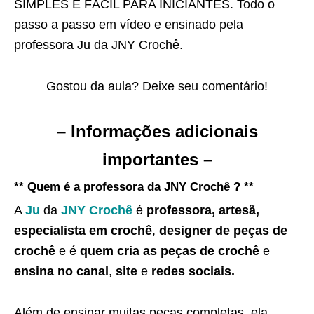
SIMPLES E FÁCIL PARA INICIANTES. Todo o
passo a passo em vídeo e ensinado pela
professora Ju da JNY Crochê.
Gostou da aula? Deixe seu comentário!
– Informações adicionais
importantes –
** Quem é a professora da JNY Crochê ? **
A
Ju
da
JNY Crochê
é
professora, artesã,
especialista em crochê
,
designer de peças de
crochê
e é
quem cria as peças de crochê
e
ensina no canal
,
site
e
redes sociais.
Além de ensinar muitas peças completas, ela