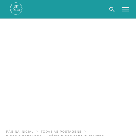
Type
your
searc
query
and
hit
enter:
PÁGINA INICIAL
TODAS AS POSTAGENS