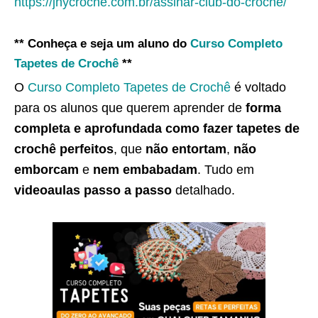
https://jnycroche.com.br/assinar-club-do-croche/
** Conheça e seja um aluno do
Curso Completo
Tapetes de Crochê
**
O
Curso Completo Tapetes de Crochê
é voltado
para os alunos que querem aprender de
forma
completa e aprofundada como fazer tapetes de
crochê perfeitos
, que
não entortam
,
não
emborcam
e
nem embabadam
. Tudo em
videoaulas passo a passo
detalhado.